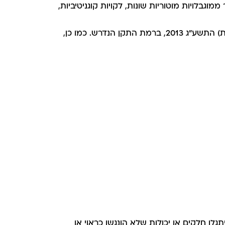
וגבלויות מוטוריות שונות, לקויות קוגניטיביות,
אנו עושים מאמצים שהאתר שלנו יעמוד בדרישות תקנות שיוויון זכויות לאנשים עם מוגבלות (התאמות נגישות לשירות) התשע"ג 2013, ברמת התקן הנדרש. כמו כן,
לו חלקים או יכולות שלא הונגשו כראוי או