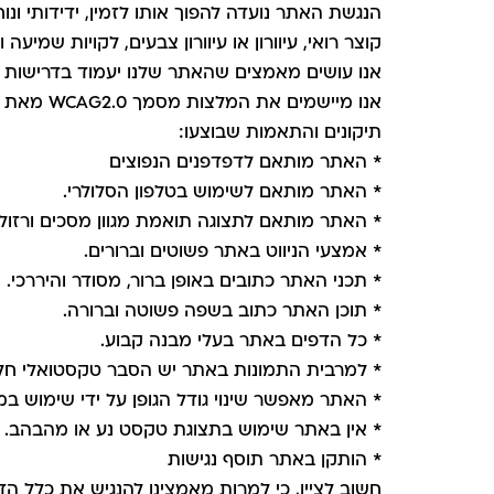
הנגשת האתר נועדה להפוך אותו לזמין, ידידותי ונוח
קוצר רואי, עיוורון או עיוורון צבעים, לקויות שמיעה 
אנו מיישמים את המלצות מסמך WCAG2.0 מאת ארגון W3C.
תיקונים והתאמות שבוצעו:
* האתר מותאם לדפדפנים הנפוצים
* האתר מותאם לשימוש בטלפון הסלולרי.
* האתר מותאם לתצוגה תואמת מגוון מסכים ורזולו
* אמצעי הניווט באתר פשוטים וברורים.
* תכני האתר כתובים באופן ברור, מסודר והיררכי.
* תוכן האתר כתוב בשפה פשוטה וברורה.
* כל הדפים באתר בעלי מבנה קבוע.
* למרבית התמונות באתר יש הסבר טקסטואלי חלופי (t
* האתר מאפשר שינוי גודל הגופן על ידי שימוש במקש Ctrl ומקש + ב
* אין באתר שימוש בתצוגת טקסט נע או מהבהב.
* הותקן באתר תוסף נגישות
חשוב לציין, כי למרות מאמצינו להנגיש את כלל הד